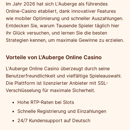
Im Jahr 2026 hat sich L'Auberge als führendes
Online-Casino etabliert, dank innovativer Features
wie mobiler Optimierung und schneller Auszahlungen.
Entdecken Sie, warum Tausende Spieler täglich hier
ihr Glück versuchen, und lernen Sie die besten
Strategien kennen, um maximale Gewinne zu erzielen.
Vorteile von L'Auberge Online Casino
L'Auberge Online Casino überzeugt durch seine
Benutzerfreundlichkeit und vielfältige Spieleauswahl.
Die Plattform ist lizenzierter Anbieter mit SSL-
Verschlüsselung für maximale Sicherheit.
Hohe RTP-Raten bei Slots
Schnelle Registrierung und Einzahlungen
24/7 Kundensupport auf Deutsch