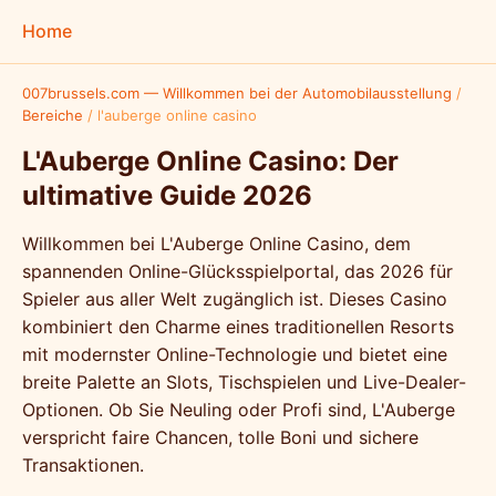
Home
007brussels.com — Willkommen bei der Automobilausstellung
/
Bereiche
/
l'auberge online casino
L'Auberge Online Casino: Der
ultimative Guide 2026
Willkommen bei L'Auberge Online Casino, dem
spannenden Online-Glücksspielportal, das 2026 für
Spieler aus aller Welt zugänglich ist. Dieses Casino
kombiniert den Charme eines traditionellen Resorts
mit modernster Online-Technologie und bietet eine
breite Palette an Slots, Tischspielen und Live-Dealer-
Optionen. Ob Sie Neuling oder Profi sind, L'Auberge
verspricht faire Chancen, tolle Boni und sichere
Transaktionen.