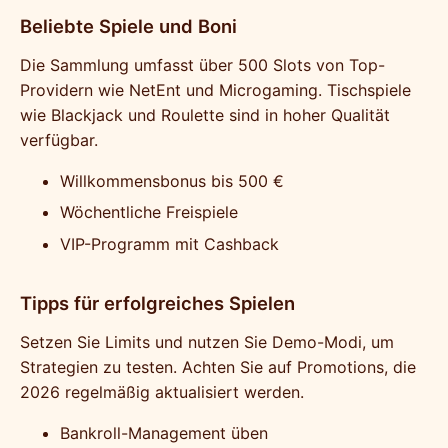
Beliebte Spiele und Boni
Die Sammlung umfasst über 500 Slots von Top-
Providern wie NetEnt und Microgaming. Tischspiele
wie Blackjack und Roulette sind in hoher Qualität
verfügbar.
Willkommensbonus bis 500 €
Wöchentliche Freispiele
VIP-Programm mit Cashback
Tipps für erfolgreiches Spielen
Setzen Sie Limits und nutzen Sie Demo-Modi, um
Strategien zu testen. Achten Sie auf Promotions, die
2026 regelmäßig aktualisiert werden.
Bankroll-Management üben