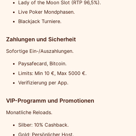
Lady of the Moon Slot (RTP 96,5%).
Live Poker Mondphasen.
Blackjack Turniere.
Zahlungen und Sicherheit
Sofortige Ein-/Auszahlungen.
Paysafecard, Bitcoin.
Limits: Min 10 €, Max 5000 €.
Verifizierung per App.
VIP-Programm und Promotionen
Monatliche Reloads.
Silber: 10% Cashback.
Gold: Persönlicher Host.