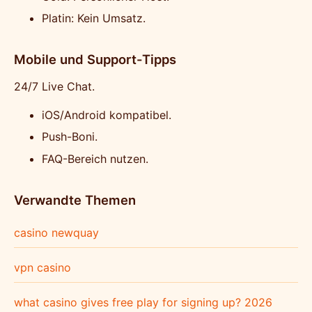
Platin: Kein Umsatz.
Mobile und Support-Tipps
24/7 Live Chat.
iOS/Android kompatibel.
Push-Boni.
FAQ-Bereich nutzen.
Verwandte Themen
casino newquay
vpn casino
what casino gives free play for signing up? 2026