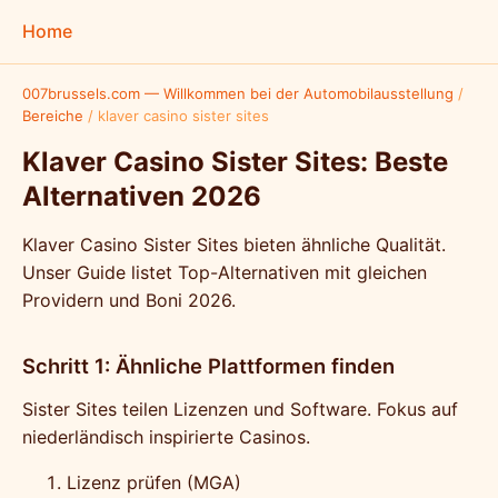
Home
007brussels.com — Willkommen bei der Automobilausstellung
/
Bereiche
/
klaver casino sister sites
Klaver Casino Sister Sites: Beste
Alternativen 2026
Klaver Casino Sister Sites bieten ähnliche Qualität.
Unser Guide listet Top-Alternativen mit gleichen
Providern und Boni 2026.
Schritt 1: Ähnliche Plattformen finden
Sister Sites teilen Lizenzen und Software. Fokus auf
niederländisch inspirierte Casinos.
Lizenz prüfen (MGA)