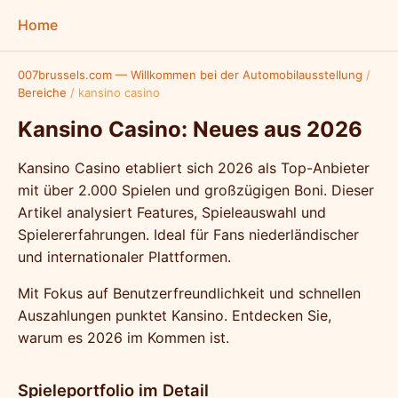
Home
007brussels.com — Willkommen bei der Automobilausstellung
/
Bereiche
/
kansino casino
Kansino Casino: Neues aus 2026
Kansino Casino etabliert sich 2026 als Top-Anbieter
mit über 2.000 Spielen und großzügigen Boni. Dieser
Artikel analysiert Features, Spieleauswahl und
Spielererfahrungen. Ideal für Fans niederländischer
und internationaler Plattformen.
Mit Fokus auf Benutzerfreundlichkeit und schnellen
Auszahlungen punktet Kansino. Entdecken Sie,
warum es 2026 im Kommen ist.
Spieleportfolio im Detail