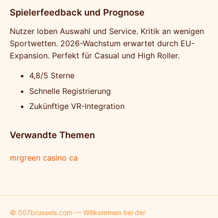
Spielerfeedback und Prognose
Nutzer loben Auswahl und Service. Kritik an wenigen
Sportwetten. 2026-Wachstum erwartet durch EU-
Expansion. Perfekt für Casual und High Roller.
4,8/5 Sterne
Schnelle Registrierung
Zukünftige VR-Integration
Verwandte Themen
mrgreen casino ca
© 007brussels.com — Willkommen bei der