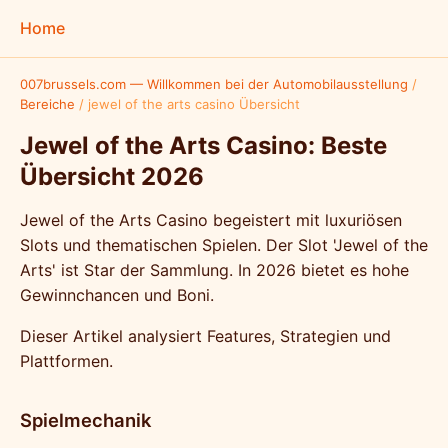
Home
007brussels.com — Willkommen bei der Automobilausstellung
/
Bereiche
/
jewel of the arts casino Übersicht
Jewel of the Arts Casino: Beste
Übersicht 2026
Jewel of the Arts Casino begeistert mit luxuriösen
Slots und thematischen Spielen. Der Slot 'Jewel of the
Arts' ist Star der Sammlung. In 2026 bietet es hohe
Gewinnchancen und Boni.
Dieser Artikel analysiert Features, Strategien und
Plattformen.
Spielmechanik