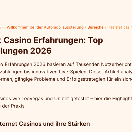
 — Willkommen bei der Automobilausstellung
/
Bereiche
/
internet cas
t Casino Erfahrungen: Top
lungen 2026
no Erfahrungen 2026 basieren auf Tausenden Nutzerbericht
zahlungen bis innovativen Live-Spielen. Dieser Artikel analy
ormen, gängige Probleme und Erfolgsstrategien für ein sich
inos wie LeoVegas und Unibet getestet – hier die Highlig
 der Praxis.
nternet Casinos und ihre Stärken