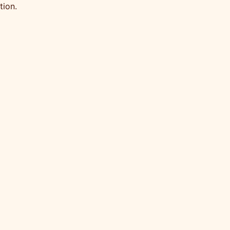
tion.