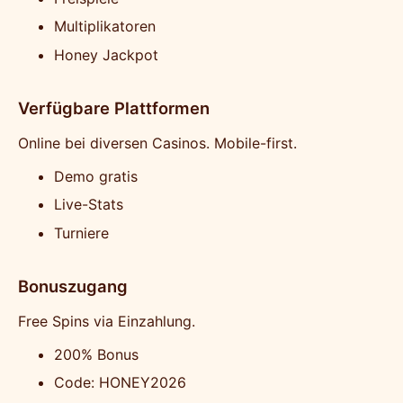
Multiplikatoren
Honey Jackpot
Verfügbare Plattformen
Online bei diversen Casinos. Mobile-first.
Demo gratis
Live-Stats
Turniere
Bonuszugang
Free Spins via Einzahlung.
200% Bonus
Code: HONEY2026