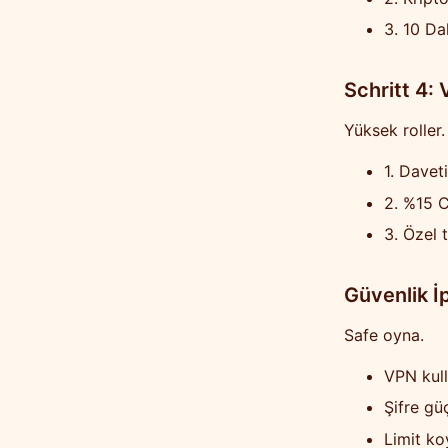
3. 10 Da
Schritt 4:
Yüksek roller.
1. Daveti
2. %15 
3. Özel 
Güvenlik İ
Safe oyna.
VPN kul
Şifre güç
Limit ko