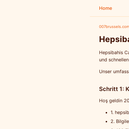
Home
007brussels.com
Hepsiba
Hepsibahis Ca
und schnellen
Unser umfasse
Schritt 1: 
Hoş geldin 2
1. hepsi
2. Bilgil