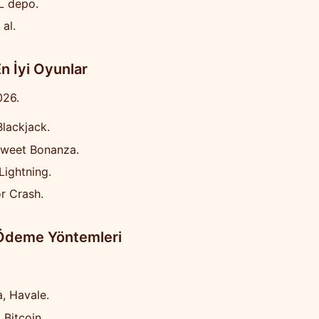
L depo.
 al.
En İyi Oyunlar
026.
Blackjack.
Sweet Bonanza.
 Lightning.
or Crash.
 Ödeme Yöntemleri
a, Havale.
 Bitcoin.