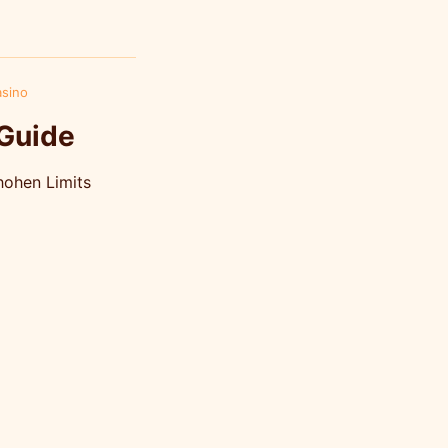
asino
 Guide
hohen Limits