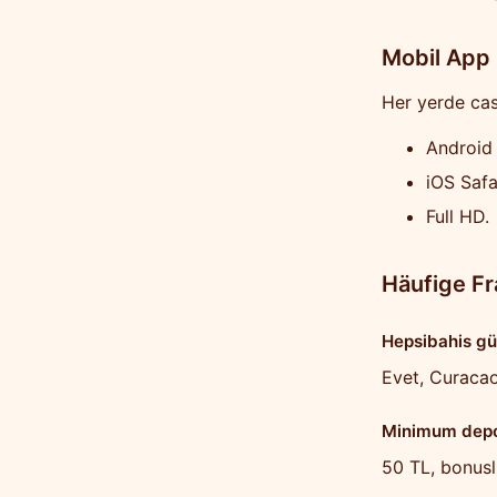
Mobil App
Her yerde cas
Android
iOS Safa
Full HD.
Häufige F
Hepsibahis gü
Evet, Curacao 
Minimum dep
50 TL, bonusl