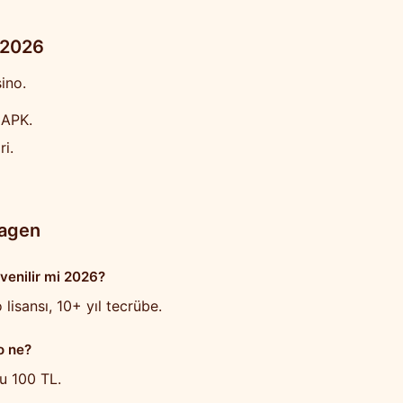
 2026
ino.
 APK.
ri.
ragen
venilir mi 2026?
lisansı, 10+ yıl tecrübe.
o ne?
u 100 TL.