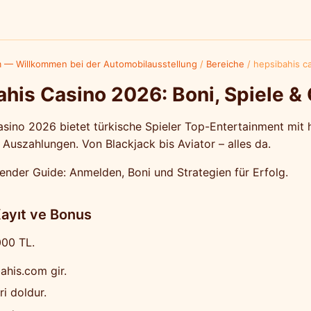
 — Willkommen bei der Automobilausstellung
/
Bereiche
/
hepsibahis c
his Casino 2026: Boni, Spiele &
sino 2026 bietet türkische Spieler Top-Entertainment mit 
 Auszahlungen. Von Blackjack bis Aviator – alles da.
nder Guide: Anmelden, Boni und Strategien für Erfolg.
Kayıt ve Bonus
000 TL.
bahis.com gir.
eri doldur.