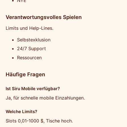
NYE
Verantwortungsvolles Spielen
Limits und Help-Lines.
Selbstexklusion
24/7 Support
Ressourcen
Häufige Fragen
Ist Siru Mobile verfügbar?
Ja, für schnelle mobile Einzahlungen.
Welche Limits?
Slots 0,01-1000 $, Tische hoch.