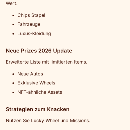
Wert.
Chips Stapel
Fahrzeuge
Luxus-Kleidung
Neue Prizes 2026 Update
Erweiterte Liste mit limitierten Items.
Neue Autos
Exklusive Wheels
NFT-ähnliche Assets
Strategien zum Knacken
Nutzen Sie Lucky Wheel und Missions.