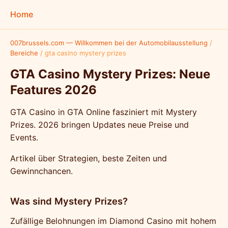
Home
007brussels.com — Willkommen bei der Automobilausstellung
/
Bereiche
/
gta casino mystery prizes
GTA Casino Mystery Prizes: Neue
Features 2026
GTA Casino in GTA Online fasziniert mit Mystery
Prizes. 2026 bringen Updates neue Preise und
Events.
Artikel über Strategien, beste Zeiten und
Gewinnchancen.
Was sind Mystery Prizes?
Zufällige Belohnungen im Diamond Casino mit hohem