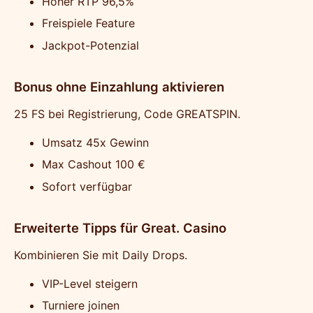
Hoher RTP 96,5%
Freispiele Feature
Jackpot-Potenzial
Bonus ohne Einzahlung aktivieren
25 FS bei Registrierung, Code GREATSPIN.
Umsatz 45x Gewinn
Max Cashout 100 €
Sofort verfügbar
Erweiterte Tipps für Great. Casino
Kombinieren Sie mit Daily Drops.
VIP-Level steigern
Turniere joinen