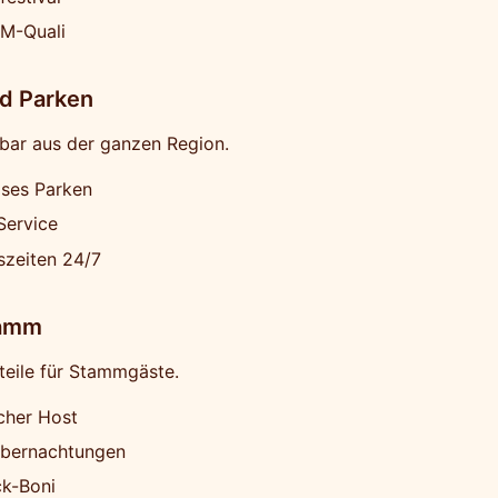
M-Quali
d Parken
hbar aus der ganzen Region.
oses Parken
Service
szeiten 24/7
ramm
teile für Stammgäste.
cher Host
Übernachtungen
k-Boni