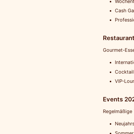
Wöchent
Cash Ga
Professi
Restaurant
Gourmet-Esse
Internat
Cocktail
VIP-Lou
Events 20
Regelmäßige T
Neujahrs
Sommerf