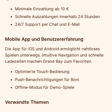
Minimale Einzahlung ab 10 €
Schnelle Auszahlungen innerhalb 24 Stunden
24/7 Support per Chat und E-Mail
Mobile App und Benutzererfahrung
Die App für iOS und Android ermöglicht nahtloses
Spielen unterwegs. Intuitive Navigation und schnelle
Ladezeiten machen Grand Bay zum Favoriten.
Optimierte Touch-Bedienung
Push-Benachrichtigungen für Boni
Offline-Modus für Demo-Spiele
Verwandte Themen