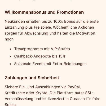
Willkommensbonus und Promotionen
Neukunden erhalten bis zu 100% Bonus auf die erste
Einzahlung plus Freispiele. Wöchentliche Aktionen
sorgen für Abwechslung und halten die Motivation
hoch.
Treueprogramm mit VIP-Stufen
Cashback-Angebote bis 15%
Saisonale Events mit Extra-Belohnungen
Zahlungen und Sicherheit
Sichere Ein- und Auszahlungen via PayPal,
Kreditkarte oder Krypto. Die Plattform nutzt SSL-
Verschlüsselung und ist lizenziert in Curacao für faire
Spiele.