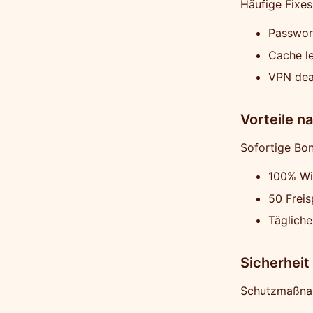
Häufige Fixes
Passwor
Cache l
VPN dea
Vorteile n
Sofortige Bon
100% Wi
50 Freis
Täglich
Sicherheit
Schutzmaßna