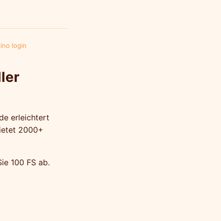
ino login
ler
de erleichtert
ietet 2000+
Sie 100 FS ab.