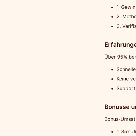
1. Gewin
2. Metho
3. Verifi
Erfahrunge
Über 95% ber
Schnell
Keine v
Support 
Bonusse u
Bonus-Umsatz
1. 35x 