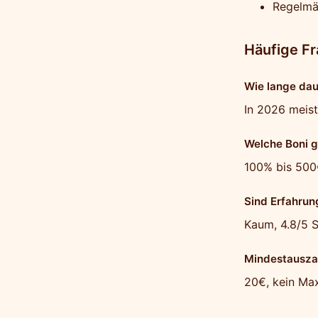
Regelmä
Häufige F
Wie lange dau
In 2026 meist
Welche Boni g
100% bis 500
Sind Erfahrun
Kaum, 4.8/5 S
Mindestausza
20€, kein Max