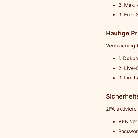
2. Max.
3. Free 
Häufige P
Verifizierung
1. Doku
2. Live-
3. Limit
Sicherheit
2FA aktiviere
VPN ver
Passwor