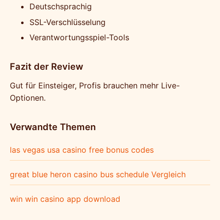
Deutschsprachig
SSL-Verschlüsselung
Verantwortungsspiel-Tools
Fazit der Review
Gut für Einsteiger, Profis brauchen mehr Live-
Optionen.
Verwandte Themen
las vegas usa casino free bonus codes
great blue heron casino bus schedule Vergleich
win win casino app download