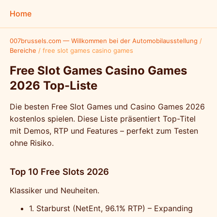
Home
007brussels.com — Willkommen bei der Automobilausstellung
/
Bereiche
/
free slot games casino games
Free Slot Games Casino Games
2026 Top-Liste
Die besten Free Slot Games und Casino Games 2026
kostenlos spielen. Diese Liste präsentiert Top-Titel
mit Demos, RTP und Features – perfekt zum Testen
ohne Risiko.
Top 10 Free Slots 2026
Klassiker und Neuheiten.
1. Starburst (NetEnt, 96.1% RTP) – Expanding