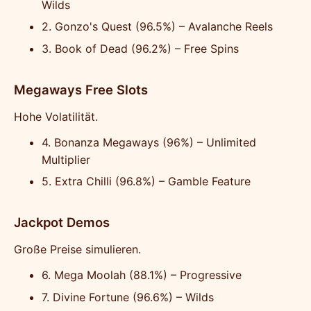
Wilds
2. Gonzo's Quest (96.5%) – Avalanche Reels
3. Book of Dead (96.2%) – Free Spins
Megaways Free Slots
Hohe Volatilität.
4. Bonanza Megaways (96%) – Unlimited
Multiplier
5. Extra Chilli (96.8%) – Gamble Feature
Jackpot Demos
Große Preise simulieren.
6. Mega Moolah (88.1%) – Progressive
7. Divine Fortune (96.6%) – Wilds