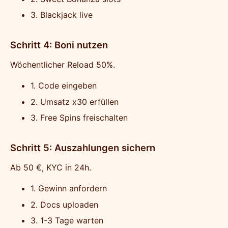
3. Blackjack live
Schritt 4: Boni nutzen
Wöchentlicher Reload 50%.
1. Code eingeben
2. Umsatz x30 erfüllen
3. Free Spins freischalten
Schritt 5: Auszahlungen sichern
Ab 50 €, KYC in 24h.
1. Gewinn anfordern
2. Docs uploaden
3. 1-3 Tage warten