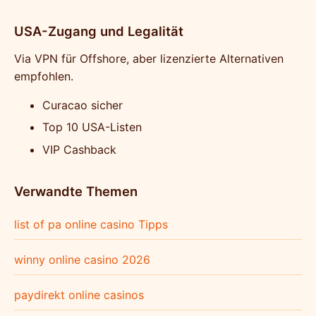
USA-Zugang und Legalität
Via VPN für Offshore, aber lizenzierte Alternativen
empfohlen.
Curacao sicher
Top 10 USA-Listen
VIP Cashback
Verwandte Themen
list of pa online casino Tipps
winny online casino 2026
paydirekt online casinos