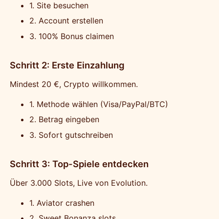
1. Site besuchen
2. Account erstellen
3. 100% Bonus claimen
Schritt 2: Erste Einzahlung
Mindest 20 €, Crypto willkommen.
1. Methode wählen (Visa/PayPal/BTC)
2. Betrag eingeben
3. Sofort gutschreiben
Schritt 3: Top-Spiele entdecken
Über 3.000 Slots, Live von Evolution.
1. Aviator crashen
2. Sweet Bonanza slots