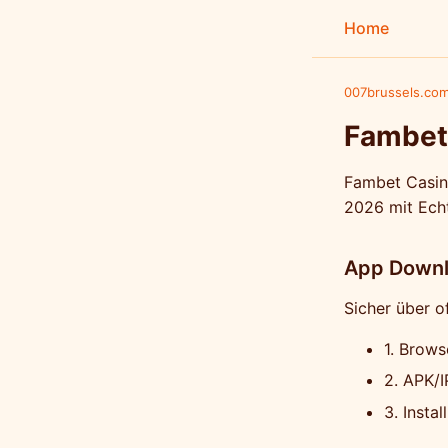
Home
007brussels.com
Fambet
Fambet Casino
2026 mit Echt
App Downlo
Sicher über of
1. Brows
2. APK/I
3. Instal