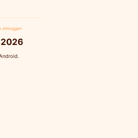
o einloggen
e 2026
Android.