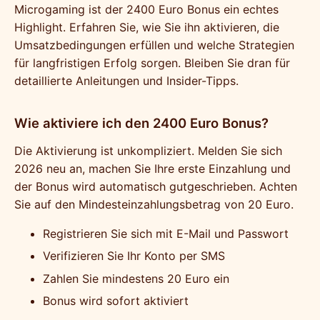
Microgaming ist der 2400 Euro Bonus ein echtes
Highlight. Erfahren Sie, wie Sie ihn aktivieren, die
Umsatzbedingungen erfüllen und welche Strategien
für langfristigen Erfolg sorgen. Bleiben Sie dran für
detaillierte Anleitungen und Insider-Tipps.
Wie aktiviere ich den 2400 Euro Bonus?
Die Aktivierung ist unkompliziert. Melden Sie sich
2026 neu an, machen Sie Ihre erste Einzahlung und
der Bonus wird automatisch gutgeschrieben. Achten
Sie auf den Mindesteinzahlungsbetrag von 20 Euro.
Registrieren Sie sich mit E-Mail und Passwort
Verifizieren Sie Ihr Konto per SMS
Zahlen Sie mindestens 20 Euro ein
Bonus wird sofort aktiviert