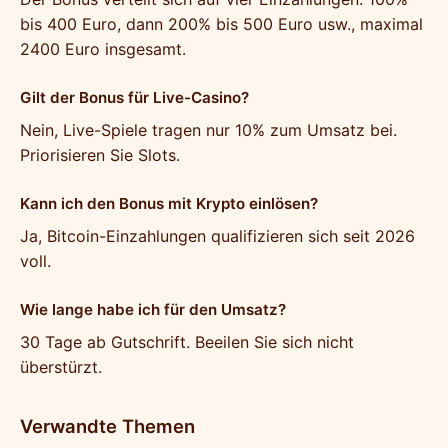
bis 400 Euro, dann 200% bis 500 Euro usw., maximal
2400 Euro insgesamt.
Gilt der Bonus für Live-Casino?
Nein, Live-Spiele tragen nur 10% zum Umsatz bei.
Priorisieren Sie Slots.
Kann ich den Bonus mit Krypto einlösen?
Ja, Bitcoin-Einzahlungen qualifizieren sich seit 2026
voll.
Wie lange habe ich für den Umsatz?
30 Tage ab Gutschrift. Beeilen Sie sich nicht
überstürzt.
Verwandte Themen