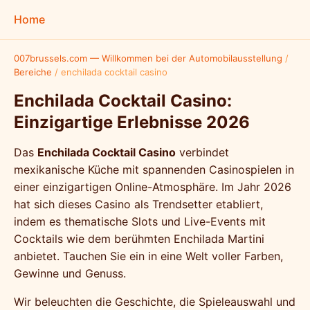
Home
007brussels.com — Willkommen bei der Automobilausstellung
/
Bereiche
/
enchilada cocktail casino
Enchilada Cocktail Casino:
Einzigartige Erlebnisse 2026
Das
Enchilada Cocktail Casino
verbindet
mexikanische Küche mit spannenden Casinospielen in
einer einzigartigen Online-Atmosphäre. Im Jahr 2026
hat sich dieses Casino als Trendsetter etabliert,
indem es thematische Slots und Live-Events mit
Cocktails wie dem berühmten Enchilada Martini
anbietet. Tauchen Sie ein in eine Welt voller Farben,
Gewinne und Genuss.
Wir beleuchten die Geschichte, die Spieleauswahl und