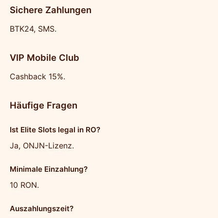
Sichere Zahlungen
BTK24, SMS.
VIP Mobile Club
Cashback 15%.
Häufige Fragen
Ist Elite Slots legal in RO?
Ja, ONJN-Lizenz.
Minimale Einzahlung?
10 RON.
Auszahlungszeit?