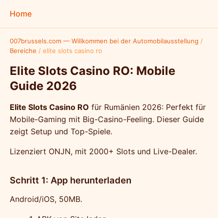
Home
007brussels.com — Willkommen bei der Automobilausstellung
/
Bereiche
/
elite slots casino ro
Elite Slots Casino RO: Mobile
Guide 2026
Elite Slots Casino RO
für Rumänien 2026: Perfekt für
Mobile-Gaming mit Big-Casino-Feeling. Dieser Guide
zeigt Setup und Top-Spiele.
Lizenziert ONJN, mit 2000+ Slots und Live-Dealer.
Schritt 1: App herunterladen
Android/iOS, 50MB.