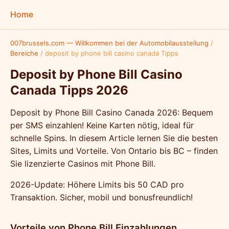
Home
007brussels.com — Willkommen bei der Automobilausstellung
/
Bereiche
/
deposit by phone bill casino canada Tipps
Deposit by Phone Bill Casino
Canada Tipps 2026
Deposit by Phone Bill Casino Canada 2026: Bequem
per SMS einzahlen! Keine Karten nötig, ideal für
schnelle Spins. In diesem Article lernen Sie die besten
Sites, Limits und Vorteile. Von Ontario bis BC – finden
Sie lizenzierte Casinos mit Phone Bill.
2026-Update: Höhere Limits bis 50 CAD pro
Transaktion. Sicher, mobil und bonusfreundlich!
Vorteile von Phone Bill Einzahlungen