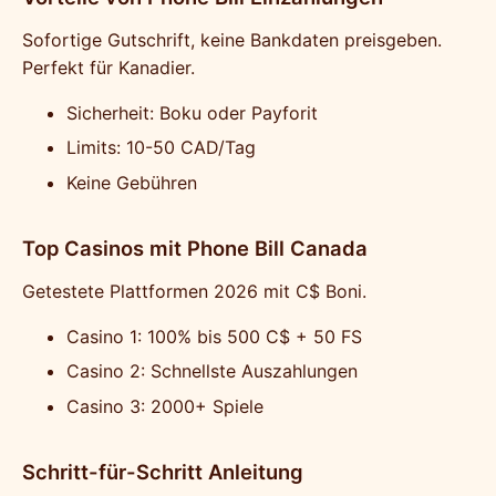
Sofortige Gutschrift, keine Bankdaten preisgeben.
Perfekt für Kanadier.
Sicherheit: Boku oder Payforit
Limits: 10-50 CAD/Tag
Keine Gebühren
Top Casinos mit Phone Bill Canada
Getestete Plattformen 2026 mit C$ Boni.
Casino 1: 100% bis 500 C$ + 50 FS
Casino 2: Schnellste Auszahlungen
Casino 3: 2000+ Spiele
Schritt-für-Schritt Anleitung