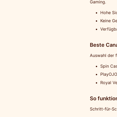
Gaming.
Hohe Si
Keine G
Verfügb
Beste Cana
Auswahl der f
Spin Ca
PlayOJO
Royal V
So funktio
Schritt-für-S