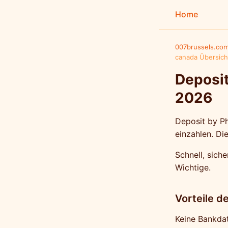
Home
007brussels.com
canada Übersich
Deposit
2026
Deposit by P
einzahlen. Die
Schnell, siche
Wichtige.
Vorteile d
Keine Bankdat