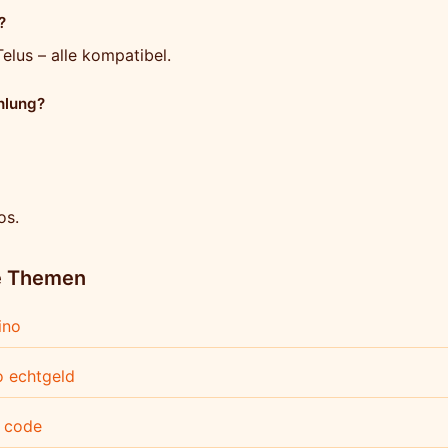
?
Telus – alle kompatibel.
hlung?
os.
e Themen
ino
o echtgeld
o code