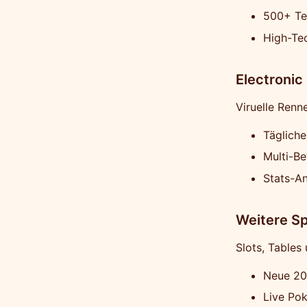
500+ Te
High-Te
Electronic
Viruelle Renn
Täglich
Multi-Be
Stats-A
Weitere S
Slots, Tables
Neue 20
Live Pok