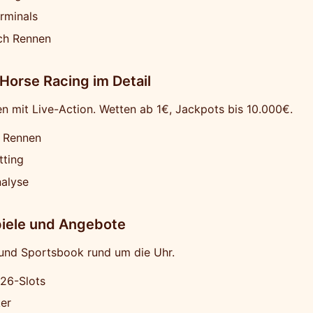
rminals
ch Rennen
 Horse Racing im Detail
en mit Live-Action. Wetten ab 1€, Jackpots bis 10.000€.
e Rennen
tting
nalyse
piele und Angebote
 und Sportsbook rund um die Uhr.
26-Slots
er