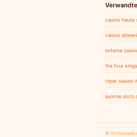
Verwandt
casino haute 
casino siteler
exteme casin
the four king
rtbet casino i
sunrise slots
© 007brussels.