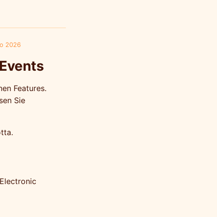
no 2026
 Events
nen Features.
sen Sie
tta.
Electronic