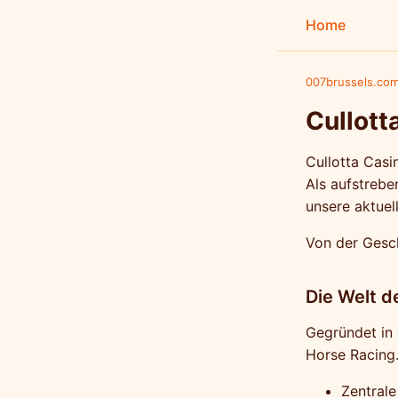
Home
007brussels.com
Cullott
Cullotta Casi
Als aufstrebe
unsere aktuel
Von der Gesch
Die Welt d
Gegründet in
Horse Racing
Zentrale