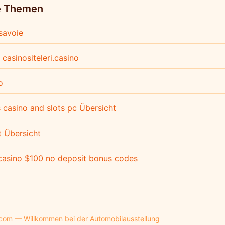
e Themen
savoie
i casinositeleri.casino
o
s casino and slots pc Übersicht
t Übersicht
 casino $100 no deposit bonus codes
com — Willkommen bei der Automobilausstellung