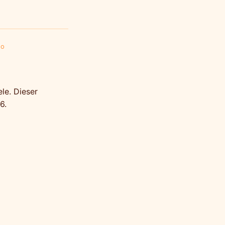
no
le. Dieser
6.