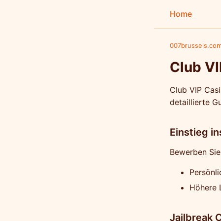
Home
007brussels.com
Club VI
Club VIP Casi
detaillierte 
Einstieg i
Bewerben Sie 
Persönl
Höhere 
Jailbreak 