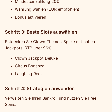
Mindesteinzahlung 20€
Währung wählen (EUR empfohlen)
Bonus aktivieren
Schritt 3: Beste Slots auswählen
Entdecken Sie Clown-Themen-Spiele mit hohen
Jackpots. RTP über 96%.
Clown Jackpot Deluxe
Circus Bonanza
Laughing Reels
Schritt 4: Strategien anwenden
Verwalten Sie Ihren Bankroll und nutzen Sie Free
Spins.