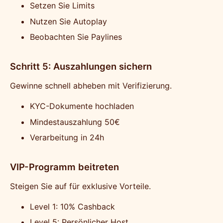
Setzen Sie Limits
Nutzen Sie Autoplay
Beobachten Sie Paylines
Schritt 5: Auszahlungen sichern
Gewinne schnell abheben mit Verifizierung.
KYC-Dokumente hochladen
Mindestauszahlung 50€
Verarbeitung in 24h
VIP-Programm beitreten
Steigen Sie auf für exklusive Vorteile.
Level 1: 10% Cashback
Level 5: Persönlicher Host