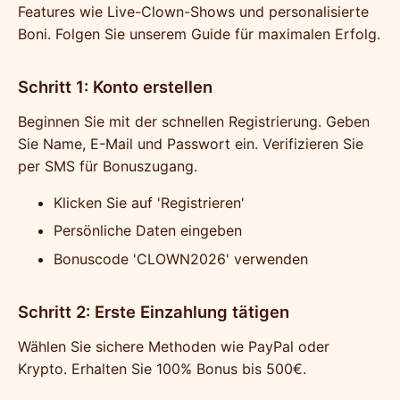
Features wie Live-Clown-Shows und personalisierte
Boni. Folgen Sie unserem Guide für maximalen Erfolg.
Schritt 1: Konto erstellen
Beginnen Sie mit der schnellen Registrierung. Geben
Sie Name, E-Mail und Passwort ein. Verifizieren Sie
per SMS für Bonuszugang.
Klicken Sie auf 'Registrieren'
Persönliche Daten eingeben
Bonuscode 'CLOWN2026' verwenden
Schritt 2: Erste Einzahlung tätigen
Wählen Sie sichere Methoden wie PayPal oder
Krypto. Erhalten Sie 100% Bonus bis 500€.