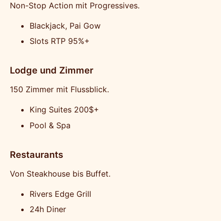
Non-Stop Action mit Progressives.
Blackjack, Pai Gow
Slots RTP 95%+
Lodge und Zimmer
150 Zimmer mit Flussblick.
King Suites 200$+
Pool & Spa
Restaurants
Von Steakhouse bis Buffet.
Rivers Edge Grill
24h Diner