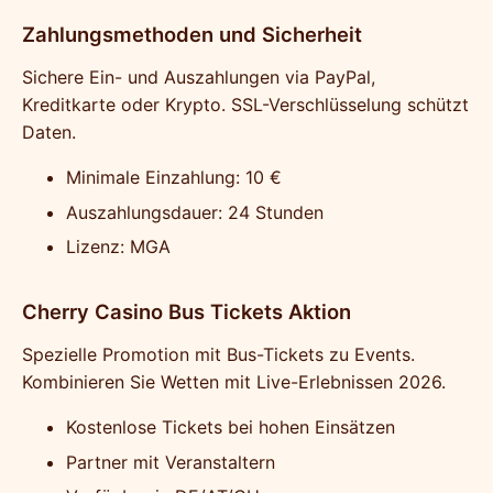
Zahlungsmethoden und Sicherheit
Sichere Ein- und Auszahlungen via PayPal,
Kreditkarte oder Krypto. SSL-Verschlüsselung schützt
Daten.
Minimale Einzahlung: 10 €
Auszahlungsdauer: 24 Stunden
Lizenz: MGA
Cherry Casino Bus Tickets Aktion
Spezielle Promotion mit Bus-Tickets zu Events.
Kombinieren Sie Wetten mit Live-Erlebnissen 2026.
Kostenlose Tickets bei hohen Einsätzen
Partner mit Veranstaltern