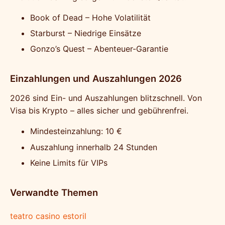
Book of Dead – Hohe Volatilität
Starburst – Niedrige Einsätze
Gonzo’s Quest – Abenteuer-Garantie
Einzahlungen und Auszahlungen 2026
2026 sind Ein- und Auszahlungen blitzschnell. Von
Visa bis Krypto – alles sicher und gebührenfrei.
Mindesteinzahlung: 10 €
Auszahlung innerhalb 24 Stunden
Keine Limits für VIPs
Verwandte Themen
teatro casino estoril