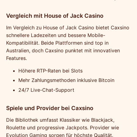
Vergleich mit House of Jack Casino
Im Vergleich zu House of Jack Casino bietet Caxsino
schnellere Ladezeiten und bessere Mobile-
Kompatibilität. Beide Plattformen sind top in
Australien, doch Caxsino punktet mit innovativen
Features.
Höhere RTP-Raten bei Slots
Mehr Zahlungsmethoden inklusive Bitcoin
24/7 Live-Chat-Support
Spiele und Provider bei Caxsino
Die Bibliothek umfasst Klassiker wie Blackjack,
Roulette und progressive Jackpots. Provider wie
Evolution Gaming sorgen für höchste Qualität.