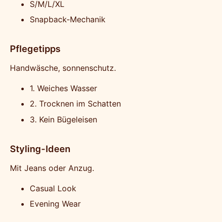
S/M/L/XL
Snapback-Mechanik
Pflegetipps
Handwäsche, sonnenschutz.
1. Weiches Wasser
2. Trocknen im Schatten
3. Kein Bügeleisen
Styling-Ideen
Mit Jeans oder Anzug.
Casual Look
Evening Wear