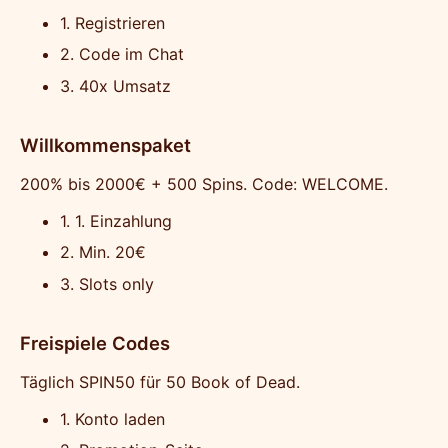
1. Registrieren
2. Code im Chat
3. 40x Umsatz
Willkommenspaket
200% bis 2000€ + 500 Spins. Code: WELCOME.
1. 1. Einzahlung
2. Min. 20€
3. Slots only
Freispiele Codes
Täglich SPIN50 für 50 Book of Dead.
1. Konto laden