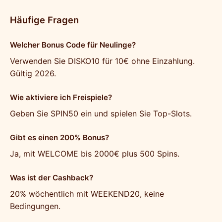
Häufige Fragen
Welcher Bonus Code für Neulinge?
Verwenden Sie DISKO10 für 10€ ohne Einzahlung.
Gültig 2026.
Wie aktiviere ich Freispiele?
Geben Sie SPIN50 ein und spielen Sie Top-Slots.
Gibt es einen 200% Bonus?
Ja, mit WELCOME bis 2000€ plus 500 Spins.
Was ist der Cashback?
20% wöchentlich mit WEEKEND20, keine
Bedingungen.