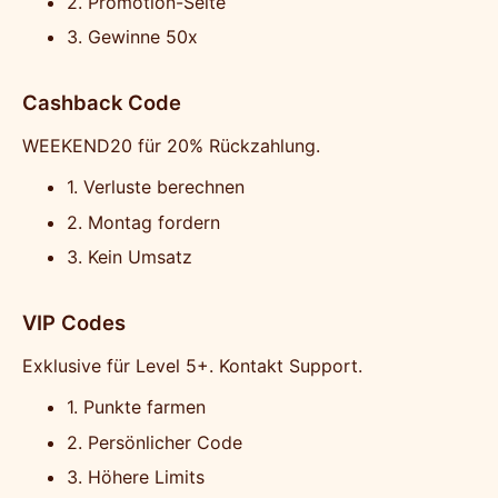
2. Promotion-Seite
3. Gewinne 50x
Cashback Code
WEEKEND20 für 20% Rückzahlung.
1. Verluste berechnen
2. Montag fordern
3. Kein Umsatz
VIP Codes
Exklusive für Level 5+. Kontakt Support.
1. Punkte farmen
2. Persönlicher Code
3. Höhere Limits