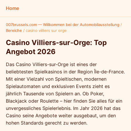
Home
007brussels.com — Willkommen bei der Automobilausstellung
/
Bereiche
/
casino villiers sur orge
Casino Villiers-sur-Orge: Top
Angebot 2026
Das Casino Villiers-sur-Orge ist eines der
beliebtesten Spielkasinos in der Region Île-de-France.
Mit einer Vielzahl von Spieltischen, modernen
Spielautomaten und exklusiven Events zieht es
jährlich Tausende von Spielern an. Ob Poker,
Blackjack oder Roulette – hier finden Sie alles für ein
unvergessliches Spielerlebnis. Im Jahr 2026 hat das
Casino seine Angebote weiter ausgebaut, um den
hohen Standards gerecht zu werden.