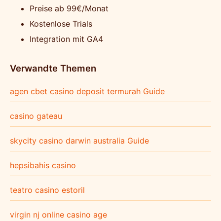
Preise ab 99€/Monat
Kostenlose Trials
Integration mit GA4
Verwandte Themen
agen cbet casino deposit termurah Guide
casino gateau
skycity casino darwin australia Guide
hepsibahis casino
teatro casino estoril
virgin nj online casino age