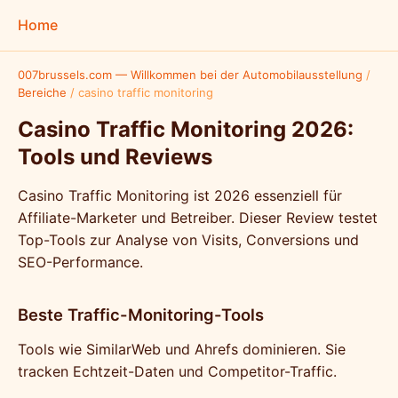
Home
007brussels.com — Willkommen bei der Automobilausstellung
/
Bereiche
/
casino traffic monitoring
Casino Traffic Monitoring 2026:
Tools und Reviews
Casino Traffic Monitoring ist 2026 essenziell für
Affiliate-Marketer und Betreiber. Dieser Review testet
Top-Tools zur Analyse von Visits, Conversions und
SEO-Performance.
Beste Traffic-Monitoring-Tools
Tools wie SimilarWeb und Ahrefs dominieren. Sie
tracken Echtzeit-Daten und Competitor-Traffic.