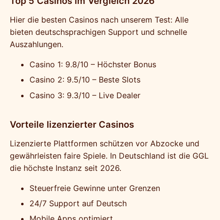
Top 5 Casinos im Vergleich 2026
Hier die besten Casinos nach unserem Test: Alle
bieten deutschsprachigen Support und schnelle
Auszahlungen.
Casino 1: 9.8/10 – Höchster Bonus
Casino 2: 9.5/10 – Beste Slots
Casino 3: 9.3/10 – Live Dealer
Vorteile lizenzierter Casinos
Lizenzierte Plattformen schützen vor Abzocke und
gewährleisten faire Spiele. In Deutschland ist die GGL
die höchste Instanz seit 2026.
Steuerfreie Gewinne unter Grenzen
24/7 Support auf Deutsch
Mobile Apps optimiert