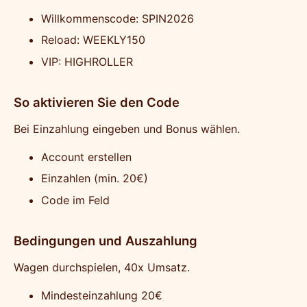
Willkommenscode: SPIN2026
Reload: WEEKLY150
VIP: HIGHROLLER
So aktivieren Sie den Code
Bei Einzahlung eingeben und Bonus wählen.
Account erstellen
Einzahlen (min. 20€)
Code im Feld
Bedingungen und Auszahlung
Wagen durchspielen, 40x Umsatz.
Mindesteinzahlung 20€