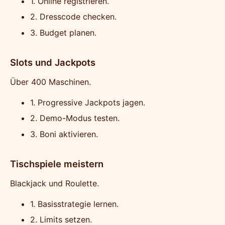
1. Online registrieren.
2. Dresscode checken.
3. Budget planen.
Slots und Jackpots
Über 400 Maschinen.
1. Progressive Jackpots jagen.
2. Demo-Modus testen.
3. Boni aktivieren.
Tischspiele meistern
Blackjack und Roulette.
1. Basisstrategie lernen.
2. Limits setzen.