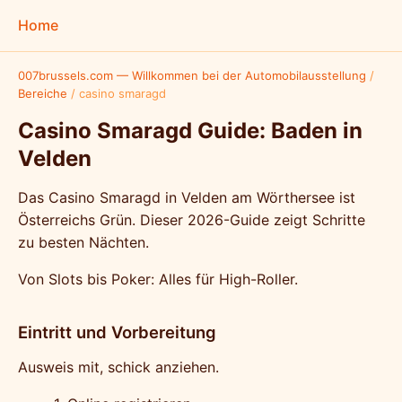
Home
007brussels.com — Willkommen bei der Automobilausstellung
/
Bereiche
/
casino smaragd
Casino Smaragd Guide: Baden in
Velden
Das Casino Smaragd in Velden am Wörthersee ist
Österreichs Grün. Dieser 2026-Guide zeigt Schritte
zu besten Nächten.
Von Slots bis Poker: Alles für High-Roller.
Eintritt und Vorbereitung
Ausweis mit, schick anziehen.