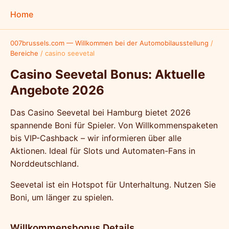
Home
007brussels.com — Willkommen bei der Automobilausstellung
/
Bereiche
/
casino seevetal
Casino Seevetal Bonus: Aktuelle
Angebote 2026
Das Casino Seevetal bei Hamburg bietet 2026
spannende Boni für Spieler. Von Willkommenspaketen
bis VIP-Cashback – wir informieren über alle
Aktionen. Ideal für Slots und Automaten-Fans in
Norddeutschland.
Seevetal ist ein Hotspot für Unterhaltung. Nutzen Sie
Boni, um länger zu spielen.
Willkommensbonus Details