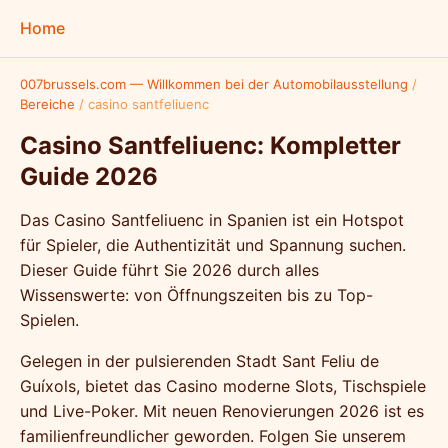
Home
007brussels.com — Willkommen bei der Automobilausstellung
/
Bereiche
/
casino santfeliuenc
Casino Santfeliuenc: Kompletter
Guide 2026
Das Casino Santfeliuenc in Spanien ist ein Hotspot
für Spieler, die Authentizität und Spannung suchen.
Dieser Guide führt Sie 2026 durch alles
Wissenswerte: von Öffnungszeiten bis zu Top-
Spielen.
Gelegen in der pulsierenden Stadt Sant Feliu de
Guíxols, bietet das Casino moderne Slots, Tischspiele
und Live-Poker. Mit neuen Renovierungen 2026 ist es
familienfreundlicher geworden. Folgen Sie unserem