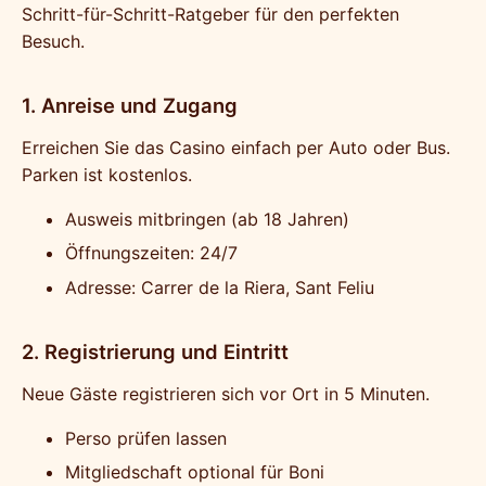
Schritt-für-Schritt-Ratgeber für den perfekten
Besuch.
1. Anreise und Zugang
Erreichen Sie das Casino einfach per Auto oder Bus.
Parken ist kostenlos.
Ausweis mitbringen (ab 18 Jahren)
Öffnungszeiten: 24/7
Adresse: Carrer de la Riera, Sant Feliu
2. Registrierung und Eintritt
Neue Gäste registrieren sich vor Ort in 5 Minuten.
Perso prüfen lassen
Mitgliedschaft optional für Boni