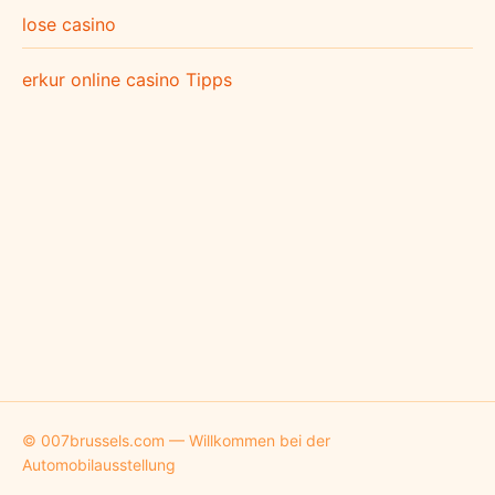
lose casino
erkur online casino Tipps
© 007brussels.com — Willkommen bei der
Automobilausstellung