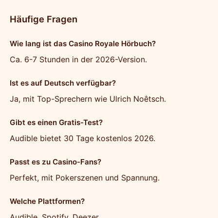
Häufige Fragen
Wie lang ist das Casino Royale Hörbuch?
Ca. 6-7 Stunden in der 2026-Version.
Ist es auf Deutsch verfügbar?
Ja, mit Top-Sprechern wie Ulrich Noêtsch.
Gibt es einen Gratis-Test?
Audible bietet 30 Tage kostenlos 2026.
Passt es zu Casino-Fans?
Perfekt, mit Pokerszenen und Spannung.
Welche Plattformen?
Audible, Spotify, Deezer.