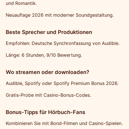
und Romantik.
Neuauflage 2026 mit moderner Soundgestaltung.
Beste Sprecher und Produktionen
Empfohlen: Deutsche Synchronfassung von Audible.
Länge: 6 Stunden, 9/10 Bewertung.
Wo streamen oder downloaden?
Audible, Spotify oder Spotify Premium Bonus 2026.
Gratis-Probe mit Casino-Bonus-Codes.
Bonus-Tipps für Hörbuch-Fans
Kombinieren Sie mit Bond-Filmen und Casino-Spielen.