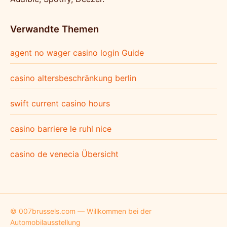
Verwandte Themen
agent no wager casino login Guide
casino altersbeschränkung berlin
swift current casino hours
casino barriere le ruhl nice
casino de venecia Übersicht
© 007brussels.com — Willkommen bei der
Automobilausstellung