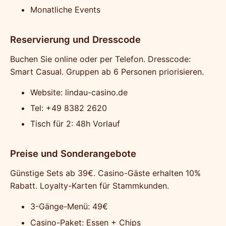
Monatliche Events
Reservierung und Dresscode
Buchen Sie online oder per Telefon. Dresscode:
Smart Casual. Gruppen ab 6 Personen priorisieren.
Website: lindau-casino.de
Tel: +49 8382 2620
Tisch für 2: 48h Vorlauf
Preise und Sonderangebote
Günstige Sets ab 39€. Casino-Gäste erhalten 10%
Rabatt. Loyalty-Karten für Stammkunden.
3-Gänge-Menü: 49€
Casino-Paket: Essen + Chips