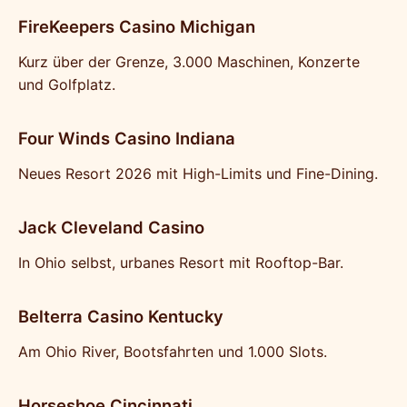
FireKeepers Casino Michigan
Kurz über der Grenze, 3.000 Maschinen, Konzerte
und Golfplatz.
Four Winds Casino Indiana
Neues Resort 2026 mit High-Limits und Fine-Dining.
Jack Cleveland Casino
In Ohio selbst, urbanes Resort mit Rooftop-Bar.
Belterra Casino Kentucky
Am Ohio River, Bootsfahrten und 1.000 Slots.
Horseshoe Cincinnati