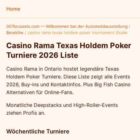
Home
007brussels.com — Willkommen bei der Automobilausstellung
/
Bereiche
/
casino rama texas holdem poker tournament Guide
Casino Rama Texas Holdem Poker
Turniere 2026 Liste
Casino Rama in Ontario hostet legendäre Texas
Holdem Poker Turniere. Diese Liste zeigt alle Events
2026, Buy-ins und Kontaktinfos. Plus Big Fish Casino
Alternativen für Online-Fans.
Monatliche Deepstacks und High-Roller-Events
ziehen Profis an.
Wöchentliche Turniere