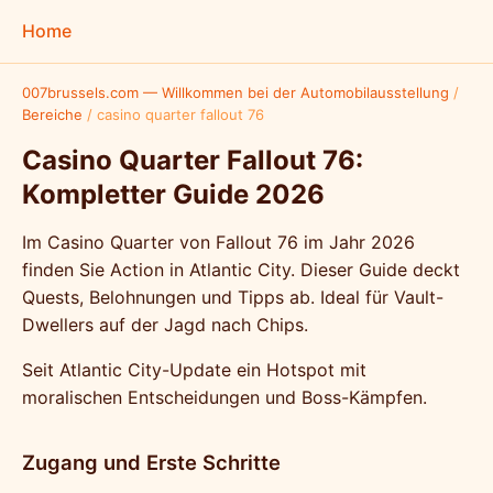
Home
007brussels.com — Willkommen bei der Automobilausstellung
/
Bereiche
/
casino quarter fallout 76
Casino Quarter Fallout 76:
Kompletter Guide 2026
Im Casino Quarter von Fallout 76 im Jahr 2026
finden Sie Action in Atlantic City. Dieser Guide deckt
Quests, Belohnungen und Tipps ab. Ideal für Vault-
Dwellers auf der Jagd nach Chips.
Seit Atlantic City-Update ein Hotspot mit
moralischen Entscheidungen und Boss-Kämpfen.
Zugang und Erste Schritte