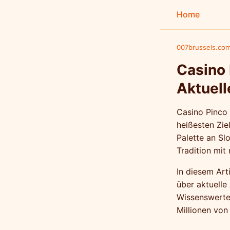
Home
007brussels.com
Casino 
Aktuell
Casino Pinco 
heißesten Ziel
Palette an Slo
Tradition mit
In diesem Art
über aktuelle
Wissenswerte
Millionen von