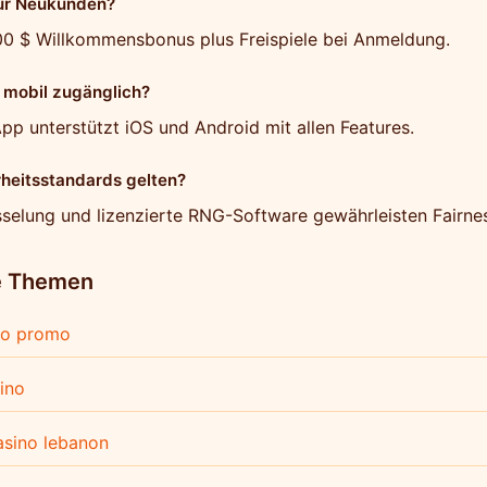
für Neukunden?
000 $ Willkommensbonus plus Freispiele bei Anmeldung.
o mobil zugänglich?
App unterstützt iOS und Android mit allen Features.
heitsstandards gelten?
selung und lizenzierte RNG-Software gewährleisten Fairne
e Themen
no promo
ino
asino lebanon