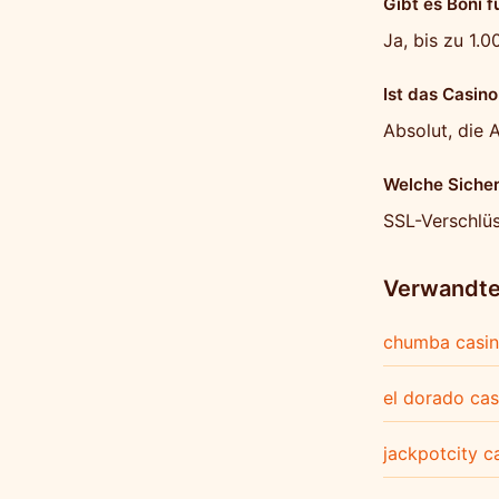
Gibt es Boni 
Ja, bis zu 1.
Ist das Casin
Absolut, die 
Welche Sicher
SSL-Verschlüs
Verwandt
chumba casi
el dorado cas
jackpotcity c