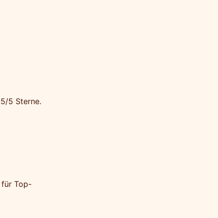
5/5 Sterne.
 für Top-