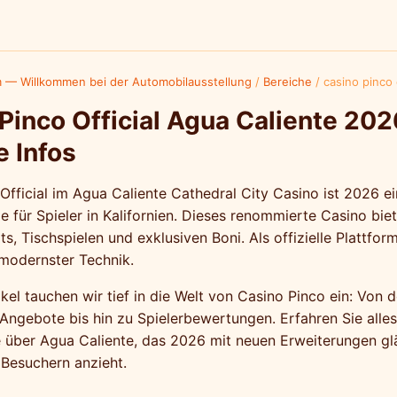
 — Willkommen bei der Automobilausstellung
/
Bereiche
/
casino pinco 
Pinco Official Agua Caliente 202
e Infos
Official im Agua Caliente Cathedral City Casino ist 2026 e
e für Spieler in Kalifornien. Dieses renommierte Casino biet
ts, Tischspielen und exklusiven Boni. Als offizielle Plattfor
 modernster Technik.
ikel tauchen wir tief in die Welt von Casino Pinco ein: Von 
 Angebote bis hin zu Spielerbewertungen. Erfahren Sie alles
 über Agua Caliente, das 2026 mit neuen Erweiterungen gl
 Besuchern anzieht.