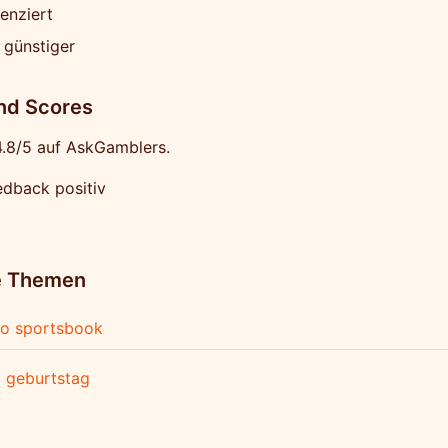
zenziert
günstiger
nd Scores
.8/5 auf AskGamblers.
edback positiv
e Themen
no sportsbook
a geburtstag