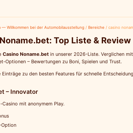
 — Willkommen bei der Automobilausstellung
/
Bereiche
/
casino nona
 Noname.bet: Top Liste & Review
ie
Casino Noname.bet
in unserer 2026-Liste. Verglichen mi
t-Optionen – Bewertungen zu Boni, Spielen und Trust.
e Einträge zu den besten Features für schnelle Entscheidun
t – Innovator
-Casino mit anonymem Play.
onus
-Option