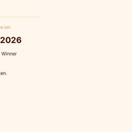
me.bet
 2026
t Winner
gen.