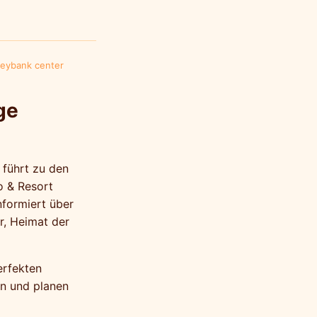
keybank center
ge
 führt zu den
o & Resort
nformiert über
r, Heimat der
perfekten
en und planen