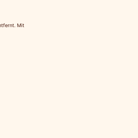
tfernt. Mit