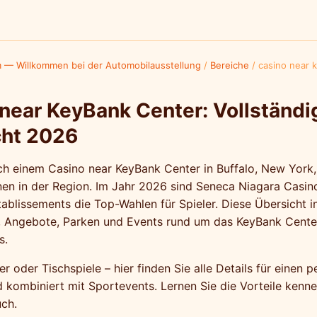
 — Willkommen bei der Automobilausstellung
/
Bereiche
/
casino near 
near KeyBank Center: Vollständi
cht 2026
h einem Casino near KeyBank Center in Buffalo, New York,
en in der Region. Im Jahr 2026 sind Seneca Niagara Casin
ablissements die Top-Wahlen für Spieler. Diese Übersicht i
, Angebote, Parken und Events rund um das KeyBank Cente
s.
r oder Tischspiele – hier finden Sie alle Details für einen 
kombiniert mit Sportevents. Lernen Sie die Vorteile kenn
uch.