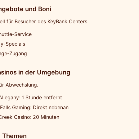
ngebote und Boni
ll für Besucher des KeyBank Centers.
huttle-Service
y-Specials
nge-Zugang
asinos in der Umgebung
für Abwechslung.
llegany: 1 Stunde entfernt
Falls Gaming: Direkt nebenan
Creek Casino: 20 Minuten
e Themen