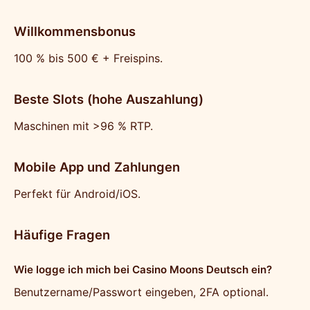
Willkommensbonus
100 % bis 500 € + Freispins.
Beste Slots (hohe Auszahlung)
Maschinen mit >96 % RTP.
Mobile App und Zahlungen
Perfekt für Android/iOS.
Häufige Fragen
Wie logge ich mich bei Casino Moons Deutsch ein?
Benutzername/Passwort eingeben, 2FA optional.