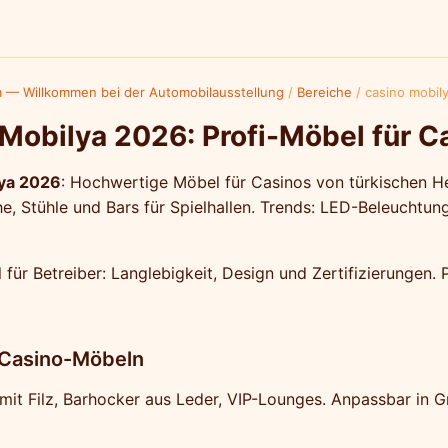
 — Willkommen bei der Automobilausstellung
/
Bereiche
/
casino mobil
Mobilya 2026: Profi-Möbel für C
lya 2026
: Hochwertige Möbel für Casinos von türkischen He
e, Stühle und Bars für Spielhallen. Trends: LED-Beleuchtung
 für Betreiber: Langlebigkeit, Design und Zertifizierungen. 
 Casino-Möbeln
mit Filz, Barhocker aus Leder, VIP-Lounges. Anpassbar in 